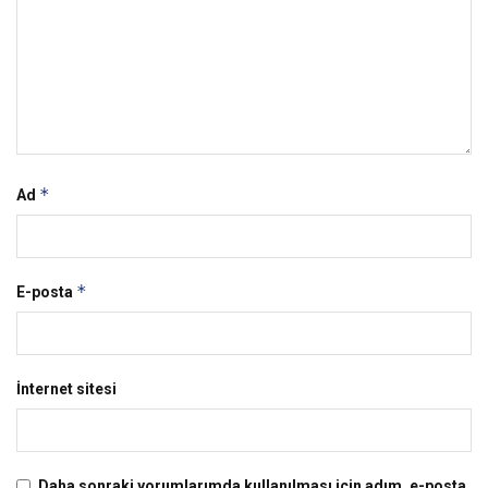
*
Ad
*
E-posta
İnternet sitesi
Daha sonraki yorumlarımda kullanılması için adım, e-posta