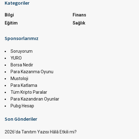
Kategoriler
Bilgi
Finans
Eğitim
Sağlık
Sponsorlarımız
Soruyorum
YURO
Borsa Nedir
Para Kazanma Oyunu
Mustoloji
Para Katlama
Tüm Kripto Paralar
Para Kazandıran Oyunlar
Pubg Hesap
Son Gönderiler
2026’da Tanıtım Yazısı Hâlâ Etkili mi?