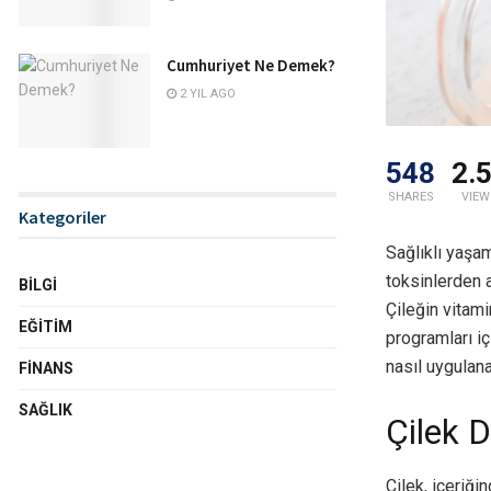
Cumhuriyet Ne Demek?
2 YIL AGO
548
2.
SHARES
VIEW
Kategoriler
Sağlıklı yaşam
toksinlerden 
BILGI
Çileğin vitam
EĞITIM
programları i
nasıl uygulana
FINANS
SAĞLIK
Çilek 
Çilek, içeriği