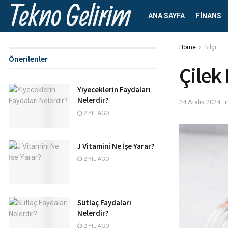
Tekno Gelirim
ANA SAYFA
FINANS
Home
Bilgi
Önerilenler
Çilek
Yiyeceklerin Faydaları
Nelerdir?
24 Aralık 2024
i
2 YIL AGO
J Vitamini Ne İşe Yarar?
2 YIL AGO
Sütlaç Faydaları
Nelerdir?
2 YIL AGO