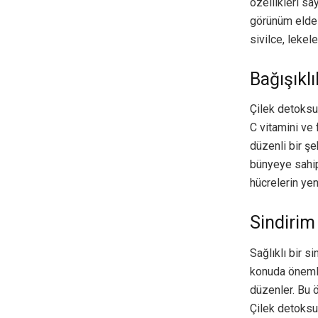
özellikleri sa
görünüm elde 
sivilce, lekel
Bağışıkl
Çilek detoksun
C vitamini ve 
düzenli bir şe
bünyeye sahip
hücrelerin ye
Sindirim
Sağlıklı bir s
konuda önemli 
düzenler. Bu öz
Çilek detoksu