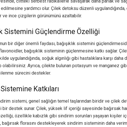
yesinde, ciltteki serbest radikallerle savaşarak daha parlak ve sağl
edilmesine yardımcı olur. Çilek detoksu düzenli uygulandığında, c
er ve ince çizgilerin görünümünü azaltabilir.
ık Sistemini Güçlendirme Özelliği
un bir diğer önemli faydası, bağışıklık sistemini güçlendirmesidir
flavonoidler, bağışıklık sisteminin güçlenmesine katkı sağlar. Çil
kilde uygulandığında, soğuk algınlığı gibi hastalıklara karşı daha di
 olabilirsiniz. Ayrıca, çilekte bulunan potasyum ve manganez gibi
nilenme sürecini destekler.
 Sistemine Katkıları
indirim sistemi, genel sağlığın temel taşlarından biridir ve çilek d
bir destek sunar. Çilek, yüksek lif içeriği sayesinde bağırsak har
elliği, özellikle kabızlık gibi sindirim sorunları yaşayan kişiler içi
, bağırsak florasını destekleyerek sindirim sisteminin daha verim