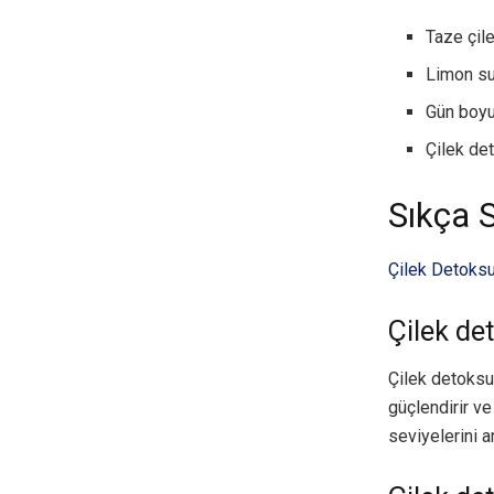
Taze çile
Limon su
Gün boyu
Çilek de
Sıkça 
Çilek Detoksu
Çilek de
Çilek detoksu,
güçlendirir ve
seviyelerini art