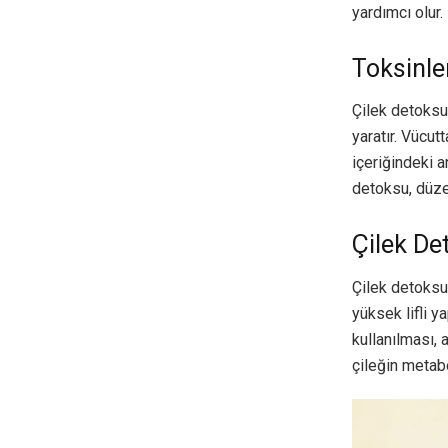
yardımcı olur.
Toksinl
Çilek detoksu,
yaratır. Vücut
içeriğindeki a
detoksu, düze
Çilek De
Çilek detoksu,
yüksek lifli y
kullanılması, 
çileğin metabo