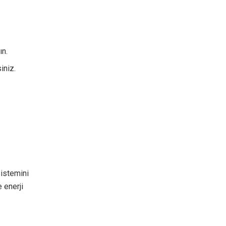
ın.
iniz.
sistemini
 enerji