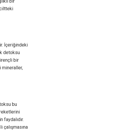
ıklı bir
iltteki
. İçeriğindeki
ek detoksu
rençli bir
 mineraller,
etoksu bu
eketlerini
n faydalıdır.
li çalışmasına