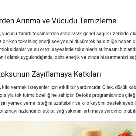
erden Arınma ve Vücudu Temizleme
 vücudu zararlı toksinlerden arındırarak genel sağlık üzerinde olu
ta biriken toksinler, enerji seviyesini düşürerek halsizliğe neden ola
ntioksidanlar ve su oranı sayesinde toksinlerin atılmasını hızlandır
nli olarak uygulandığında, daha enerjik ve zinde hissetmenizi sağ
toksunun Zayıflamaya Katkıları
 kilo vermek isteyenler için etkili bir yardımcıdır. Çilek, düşük kalo
apısıyla tok tutma özelliğine sahiptir. Detoks programlarında çileğ
aşırı yemek yeme isteğini azaltabilir ve kilo kaybını destekleyebili
lizmayı hızlandırıcı etkisi, yağ yakımını artırmaya yardımcı olabili