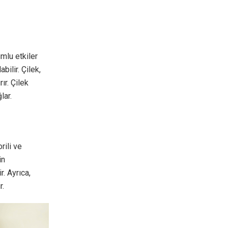
mlu etkiler
bilir. Çilek,
ır. Çilek
lar.
rili ve
in
r. Ayrıca,
r.