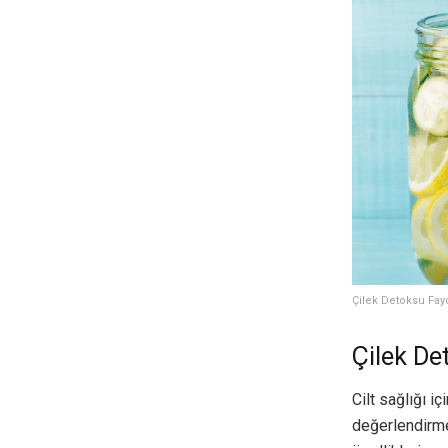
Çilek Detoksu Fayd
Çilek Det
Cilt sağlığı i
değerlendirme