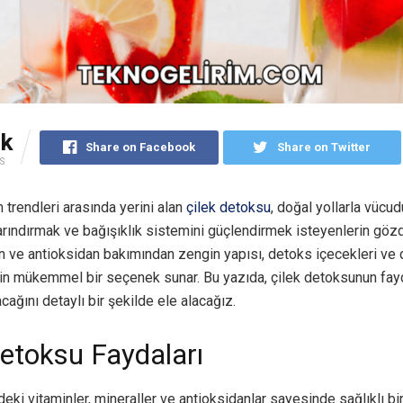
5k
Share on Facebook
Share on Twitter
S
 trendleri arasında yerini alan
çilek detoksu
, doğal yollarla vücud
arındırmak ve bağışıklık sistemini güçlendirmek isteyenlerin göz
in ve antioksidan bakımından zengin yapısı, detoks içecekleri ve 
çin mükemmel bir seçenek sunar. Bu yazıda, çilek detoksunun fayd
cağını detaylı bir şekilde ele alacağız.
Detoksu Faydaları
ndeki vitaminler, mineraller ve antioksidanlar sayesinde sağlıklı bi