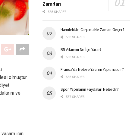
Zararları
558 SHARES
Hamilelikte Çarpıntı Ne Zaman Geçer?
558 SHARES
B5 Vitamini Ne İşe Yarar?
558 SHARES
u
Fransa’da Nelere Yatırım Yapılmalıdır?
desi olmuştur.
558 SHARES
diyet
Spor Yapmanın Faydaları Nelerdir?
alarını ve
557 SHARES
r yaşam için