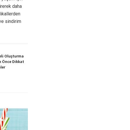
tirerek daha
dikallerden
 ve sindirim
eli Oluşturma
 Önce Dikkat
ler